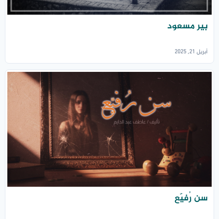
بير مسعود
أبريل 21, 2025
سن رُفيّع