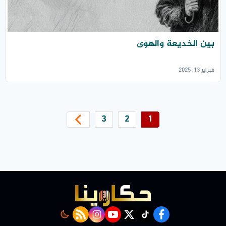
بين الخديعة والهوى
فبراير 13, 2025
3
2
1
rss feed
instagram
youtube
twitter
Tiktok
facebook