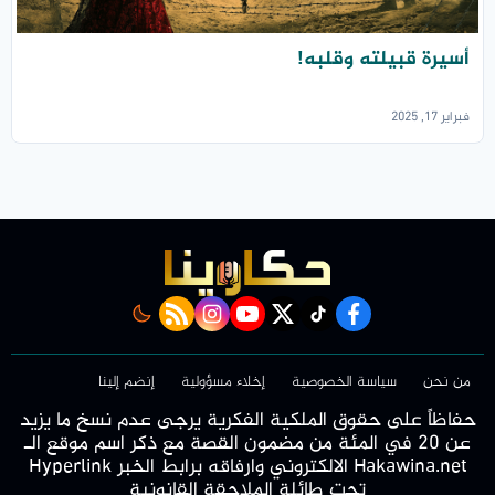
أسيرة قبيلته وقلبه!
فبراير 17, 2025
rss feed
instagram
youtube
twitter
Tiktok
facebook
من نحن
سياسة الخصوصية
إخلاء مسؤولية
إنضم إلينا
حفاظاً على حقوق الملكية الفكرية يرجى عدم نسخ ما يزيد
عن 20 في المئة من مضمون القصة مع ذكر اسم موقع الـ
Hakawina.net الالكتروني وارفاقه برابط الخبر Hyperlink
تحت طائلة الملاحقة القانونية