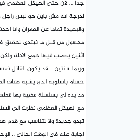
جدا … لان حتى الهيكل العظمى فيه 
لدرجة انه مش باين هو لبس راجل و
والبعيدة تماما عن العمران وانا 
مجهول من قبل ما نبتدى تحقيق فيها.
اثنين يصعب فيها جمع الادلة ولكن ت
وربما سنتين .. قد يكون القاتل نفس
حسام باسلوبه الذى يشبه هتاف الطلا
مد يده لى بسلسلة فضية بها قطعة م
مع الهيكل العظمى نظرت الى السلسل
تبدو جديدة ولا تتناسب مع قدم هذا 
اجابة عنه فى الوقت الحالى .. الوحي