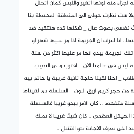
اجزاء منه لونها اتغير واللبس كمان اتحلل
لا ست نظرت حولى الى المنطقة المحيطة بنا
احدث نفسى بصوت عال _ شكلها كده هتتقيد ضد
. انا اعرف ان الجريمة اذا مر عليها شهر او
لك الجريمة يبدو انها مر عليها اكثر من سنة
ه ليس فى عالمنا الان .. اقترب منى النقيب
ب _ احنا لقينا حاجة تانية غريبة يا حاتم بيه
ن حجر كريم ازرق اللون _ السلسلة دى لقيناها
ة متفحصا .. كان الامر يبدو غريبا فالسلسلة
الهيكل العظمى .. كان شيئا غريبا لا نملك
د الذى يعرف الاجابة هو القتيل ..