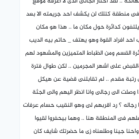
هالكة .. لقد اختار الجانى الذى لا اعرفه موقع
 فى منطقة كتلك لن يكشف احد جريمته الا بعد
 يلتفون كدائرة حول مكان ما .. هذا هو مكان
 احد افراد القوة وهو يهتف _ حاتم بيه الديب
رة القسم ومن الظباط المتميزين والمشهود لهم
والقبض على اشهر المجرمين .. لكن طوال فترة
تبة مقدم .. لم تقابلنى قضية عن هيكل
صلت الى رجالى وانا انظر اليهم والى الجثة
 يا رجاله ؟ رد اقربهم لى وهو النقيب حسام عرفات
هم فى المنطقة هنا .. وهما بيحفروا لقيوا
واحنا جينا وطلعناه زى ما حضرتك شايف كان