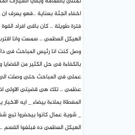
تمتلئ بالقمامة وبقايا السيارات المت
اخفاء الجثة بعناية ..فهو يعرف ان
فترة طويلة .. كان باقى افراد القوة
الهيكل العظمى .. سمعت وانا اقترب
وصل كنت انا رئيس المباحث فى دائ
بالكفاءة فى حل الكثير من القضايا 
عملى فى المباحث حتى وصلت الى ر
عظمى .. تلك هى قضيتى الاولى اذا و
المغطاة بملاءة بيضاء _ ايه الاخبار
_ شوية عمال كانوا بيحفروا تبع شغل
الهيكل العظمى ده فبلغوا القسم ..