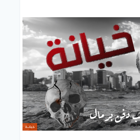
خيانـة