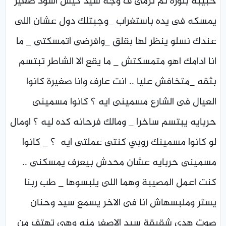
حبيبة بلوزة ثم ترمى ف وجه سيد كيس اسود صغير
يمسكه فى يده باستغراب _وجبتلك دول عشان اللى
عندك نسلو ينظر لها بقلق _وافرضى اتمسكتى _ ما
انا ادامك اهو متمسكتش _ ما يقع الا الشاطر تبتسم
بثقه _متخافش عليا .. انت عارف وانا صغيرة كانوا
العيال فى الشارع مسمينى ايه ؟ كانوا مسمينى
حربايه يبتسم ساخرا _ ومالك فرحانه كده ليه ؟ اومال
لو كانوا مسمينك روبي كنتى عملتى ايه ؟ _ كانوا
مسمينى حربايه عشان محدش بيعرف يمسكنى ..
كنت اعمل المصيبة وهما اللى يلبسوها _ طب ربنا
يستر وملبسهاش انا فى الاخر يسمع سيد وحنان
صوت هدى شقيقة سيد الاصغر منه وهى تهتف من