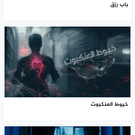
باب رزق
خيوط العنكبوت