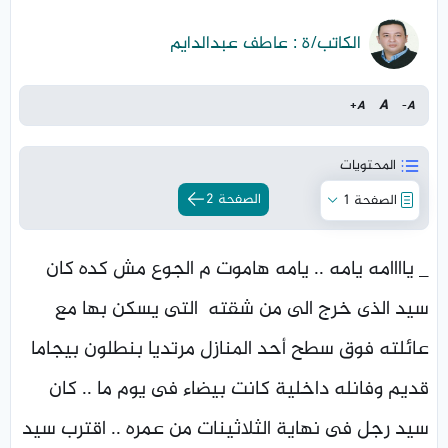
الكاتب/ة : عاطف عبدالدايم
A
+
A
-
A
المحتويات
الصفحة 2
الصفحة 1
_ ياااامه يامه .. يامه هاموت م الجوع مش كده كان
سيد الذى خرج الى من شقته التى يسكن بها مع
عائلته فوق سطح أحد المنازل مرتديا بنطلون بيجاما
قديم وفانله داخلية كانت بيضاء فى يوم ما .. كان
سيد رجل فى نهاية الثلاثينات من عمره .. اقترب سيد