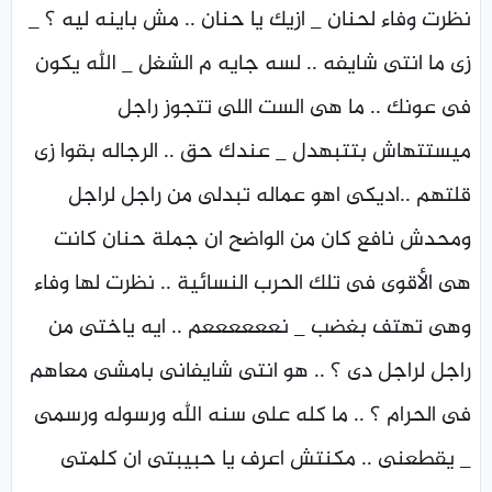
نظرت وفاء لحنان _ ازيك يا حنان .. مش باينه ليه ؟ _
زى ما انتى شايفه .. لسه جايه م الشغل _ الله يكون
فى عونك .. ما هى الست اللى تتجوز راجل
ميستتهاش بتتبهدل _ عندك حق .. الرجاله بقوا زى
قلتهم ..اديكى اهو عماله تبدلى من راجل لراجل
ومحدش نافع كان من الواضح ان جملة حنان كانت
هى الأقوى فى تلك الحرب النسائية .. نظرت لها وفاء
وهى تهتف بغضب _ نععععععم .. ايه ياختى من
راجل لراجل دى ؟ .. هو انتى شايفانى بامشى معاهم
فى الحرام ؟ .. ما كله على سنه الله ورسوله ورسمى
_ يقطعنى .. مكنتش اعرف يا حبيبتى ان كلمتى