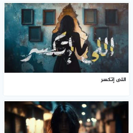
اللى إتكسر