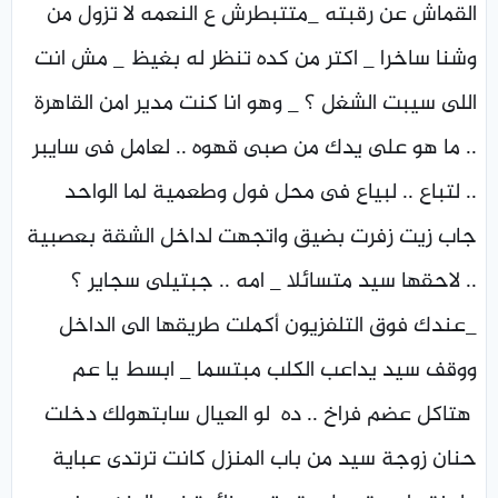
القماش عن رقبته _متتبطرش ع النعمه لا تزول من
وشنا ساخرا _ اكتر من كده تنظر له بغيظ _ مش انت
اللى سيبت الشغل ؟ _ وهو انا كنت مدير امن القاهرة
.. ما هو على يدك من صبى قهوه .. لعامل فى سايبر
.. لتباع .. لبياع فى محل فول وطعمية لما الواحد
جاب زيت زفرت بضيق واتجهت لداخل الشقة بعصبية
.. لاحقها سيد متسائلا _ امه .. جبتيلى سجاير ؟
_عندك فوق التلفزيون أكملت طريقها الى الداخل
ووقف سيد يداعب الكلب مبتسما _ ابسط يا عم
هتاكل عضم فراخ .. ده لو العيال سابتهولك دخلت
حنان زوجة سيد من باب المنزل كانت ترتدى عباية