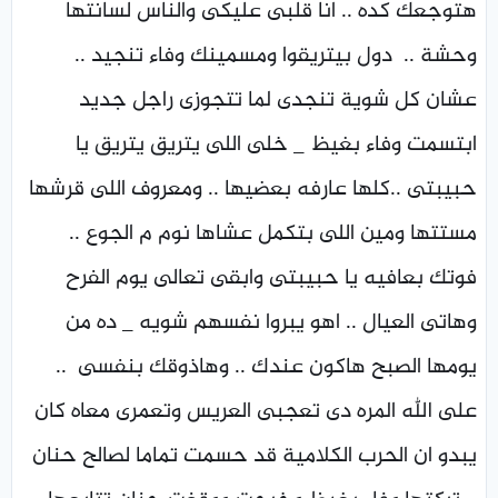
هتوجعك كده .. انا قلبى عليكى والناس لسانتها
وحشة .. دول بيتريقوا ومسمينك وفاء تنجيد ..
عشان كل شوية تنجدى لما تتجوزى راجل جديد
ابتسمت وفاء بغيظ _ خلى اللى يتريق يتريق يا
حبيبتى ..كلها عارفه بعضيها .. ومعروف اللى قرشها
مستتها ومين اللى بتكمل عشاها نوم م الجوع ..
فوتك بعافيه يا حبيبتى وابقى تعالى يوم الفرح
وهاتى العيال .. اهو يبروا نفسهم شويه _ ده من
يومها الصبح هاكون عندك .. وهاذوقك بنفسى ..
على الله المره دى تعجبى العريس وتعمرى معاه كان
يبدو ان الحرب الكلامية قد حسمت تماما لصالح حنان