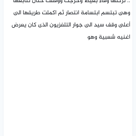
.. تركتها وفاء بغيظ وخرجت ووقفت حنان تتابعها
وهى تبتسم ابتسامة انتصار ثم اكملت طريقها الى
أعلى وقف سيد الى جوار التلفزيون الذى كان يعرض
اغنيه شعبية وهو