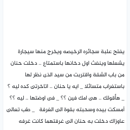
يفتح علبة سجائره الرخيصه ويخرج منها سيجارة
يشعلها وينفث اول دخانها باستمتاع .. دخلت حنان
من باب الشقة واقتربت من سيد الذى نظر لها
باستغراب متسائلا _ ايه يا حنان .. اتاخرتى كده ليه ؟
_ هأقولك .. هى امك فين ؟؟ _ فى اوضتها .. ليه ؟؟
أمسكت بيده وسحبته بقوة الى الغرفة _ طب تعالى
عاوزاك دخلت به حنان الى غرفتهما كانت غرفه