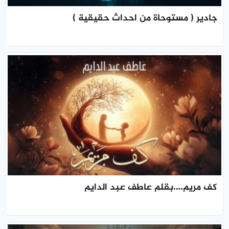
جادير ( مستوحاة من احداث حقيقية )
كف مريم….بقلم عاطف عبد الدايم