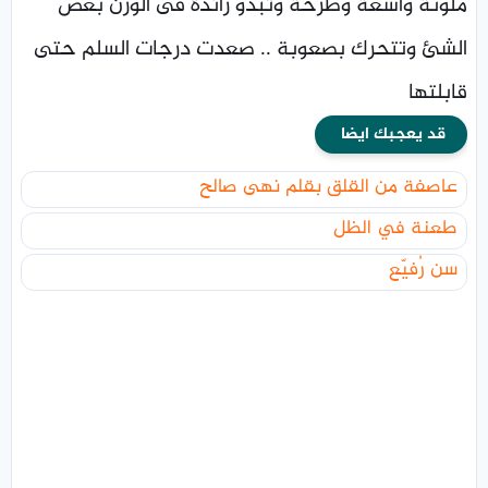
ملونة واسعة وطرحة وتبدو زائدة فى الوزن بعض
الشئ وتتحرك بصعوبة .. صعدت درجات السلم حتى
قابلتها
قد يعجبك ايضا
عاصفة من القلق بقلم نهى صالح
طعنة في الظل
سن رُفيّع