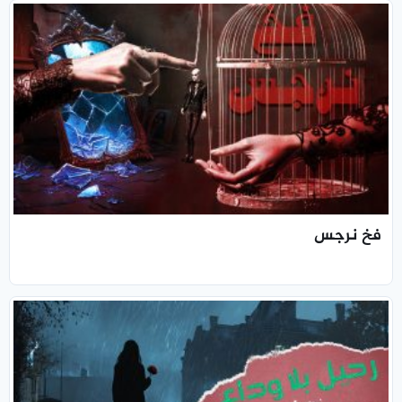
فخ نرجس