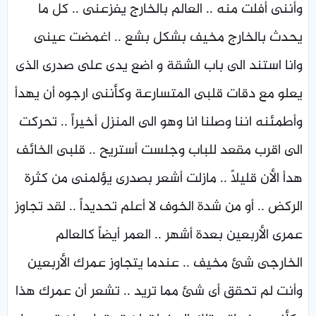
وأننى أفلت منه .. العالم بالخارج يفزعنى .. كل ما
يحدث بالخارج مخيف بشكل بشع .. اغمضت عينى
وانا استند الى باب الشقة و اضع يدى على صدرى الذى
يعلو مع دقات قلبى المتسارعة وكأننى ارجوه أن يهدأ
وأطمئنه اننا وصلنا انا وهو الى المنزل أخيراً .. تحركت
الى اقرب مقعد للباب وجلست أستريح .. قلبى الخائف
هدأ الأن قليلاً .. مازلت أشعر بصدرى يؤلمنى من كثرة
الركض .. أو من شدة الخوف لا أعلم تحديداً .. لقد تجاوز
عمرى الأربعين بعدة أشهر .. العمر أيضاً كالعالم
الخارجى شئ مخيف .. عندما يتجاوز عمرك الأربعين
وأنت لم تحقق أى شئ مما تريد .. تشعر أن عمرك هذا