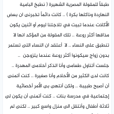
طبقاً للمقولة المصرية الشهيرة ( نطبخ البامية
النهاردة وناكلها بكرة ) .. كانت دائماً تخبرنى ان بعض
الأكلات عندما تبيت في تلاجتنا ليوم أو اثنين يكون
مذاقها أكثر روعة .. تلك المقولة من المؤكد انها لا
تنطبق على النساء .. لا أعتقد ان النساء التى تستمر
بدون زواج سيكونوا أكثر روعة عندما يتزوجن ..
جلست أتناول طعامى وأنا اتذكر أحلامى المهدرة ..
كانت لدى الكثير من الأحلام وأنا صغيرة .. كنت أتمنى
أن أصبح طبيبة .. ولكن أنتهى بى الأمر أخصائية
إجتماعية في مدرسة بنات .. كنت أتمنى أن يكون لى
ثلاثة أطفال وأنتقل الى منزل واسع كبير .. لكنى لم