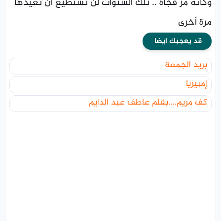
وكأنه مر فجاة .. تلك السنوات لن تستطيع ان تعيدها
مرة أخرى
قد يعجبك ايضا
بريد الجمعة
إمبيريا
كف مريم….بقلم عاطف عبد الدايم