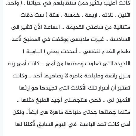
كانت أطيب بكثير ممن سنقابلهم في حياتنا . ( واحد.
اثنين . تلاته . اربعة . خمسة . ستة ) ست دقات
متتالية من ساعتى القديمة .. الساعة الأن تشير الى
السادسة .. غيرت ملابسى ووقفت في المطبخ لأعد
طعام الغداء لنفسي .. أعددت بعض ( البامية )
اللذيذة التى تعلمت وصفتها من أمى .. كانت أمى ربة
منزل رائعة وطباخة ماهرة لا يضاهيها أحد .. وكانت
تعتبر أن أسرار تلك الأكلات التى تجيدها هو إرثها
الثمين لى .. فهى ستجعلنى أجيد الطبخ مثلها ..
مثلما جعلتها جدتى طباخة ماهرة هى أيضاً.. ولكن
أمى كانت تعد البامية في اليوم السابق لأكلنا لها