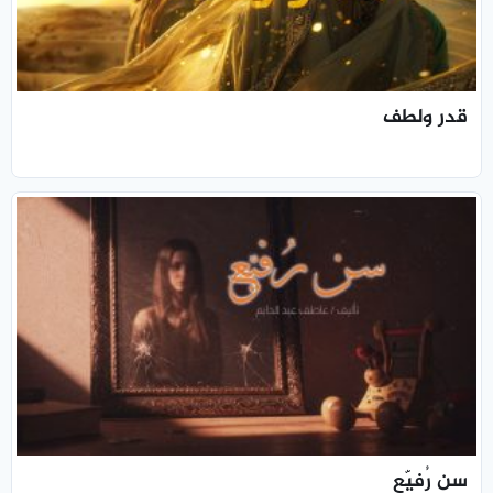
قدر ولطف
سن رُفيّع