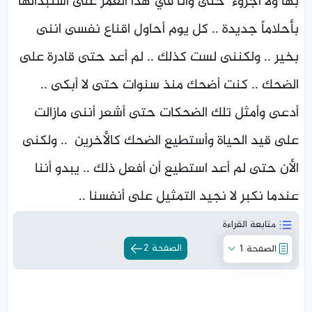
بها ولا أجروء حتى وانا في هذا العمر على استبدالها
بأحلاماً جديدة .. كل يوم أحاول اقناع نفسى اننى
بخير .. ولكننى لست كذلك .. لم أعد حتى قادرة على
الضحك .. كنت أضحك منذ سنوات حتى لا أبكى ..
أدعى وأمثل تلك الضحكات حتى أشعر أننى مازالت
على قيد الحياة وأستطيع الضحك كالأخرين .. ولكنى
الأن حتى لم أعد استطيع أن أفعل ذلك .. يبدو أننا
عندما نكبر لا نجيد التمثيل على أنفسنا ..
متابعة القراءة
الصفحة 2
الصفحة 1