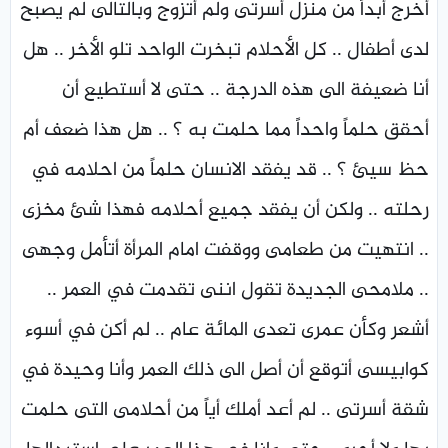
أخرج أبداً من منزل أسرتى ولم أتزوج وبالتالى لم يصبح
لدى أطفال .. كل الأحلام تبخرت الواحد تلو الأخر .. هل
أنا ضعيفة الى هذه الدرجة .. حتى لا أستطيع أن
أحقق حلماً واحداً مما حلمت به ؟ .. هل هذا ضعف أم
حظ سيئ ؟ .. قد يفقد الانسان حلماً من احلامه في
رحلته .. ولكن أن يفقد جميع أحلامه فهذا شئ مخزى
.. انتهيت من طعامى ووقفت امام المرأة أتأمل وجهى
.. ملامحى الجديدة تقول اننى تقدمت في العمر ..
أشعر وكأن عمرى تعدى المائة عام .. لم أكن في أسوء
كوابيسى أتوقع أن أصل الى ذلك العمر وأنا وحيدة في
شقة أسرتى .. لم أعد أملك أياً من أحلامى التى حلمت