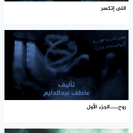
اللى إتكسر
روح……الجزء الأول